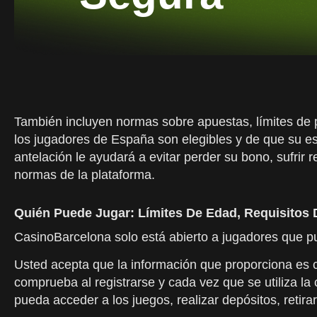
También incluyen normas sobre apuestas, límites de p
los jugadores de España son elegibles y de que su e
antelación le ayudará a evitar perder su bono, sufrir
normas de la plataforma.
Quién Puede Jugar: Límites De Edad, Requisitos D
CasinoBarcelona solo está abierto a jugadores que pu
Usted acepta que la información que proporciona es c
comprueba al registrarse y cada vez que se utiliza la
pueda acceder a los juegos, realizar depósitos, retira