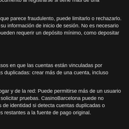
ocumento al registrarse si tiene más de una
que parece fraudulento, puede limitarlo o rechazarlo.
su información de inicio de sesión. No es necesario
o pueden requerir un depósito mínimo, como depositar
sos en que las cuentas están vinculadas por
s duplicadas: crear más de una cuenta, incluso
ogar y de la red: Puede permitirse más de un usuario
e solicitar pruebas. CasinoBarcelona puede no
s de identidad si detecta cuentas duplicadas o
 restantes a la fuente de pago original.