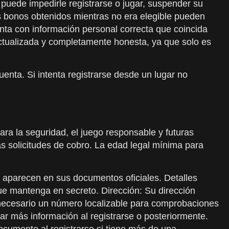
 puede impedirle registrarse o jugar, suspender su
os bonos obtenidos mientras no era elegible pueden
enta con información personal correcta que coincida
actualizada y completamente honesta, ya que solo es
uenta. Si intenta registrarse desde un lugar no
para la seguridad, el juego responsable y futuras
as solicitudes de cobro. La edad legal mínima para
 aparecen en sus documentos oficiales. Detalles
ue mantenga en secreto. Dirección: Su dirección
r necesario un número localizable para comprobaciones
ar más información al registrarse o posteriormente.