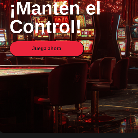
¡Mantén el
Control!
Juega ahora