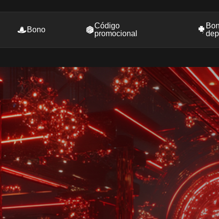
Código
Bon
Bono
promocional
dep