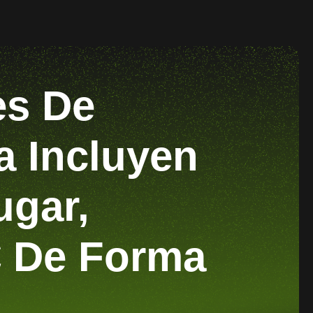
es De
a Incluyen
ugar,
€ De Forma