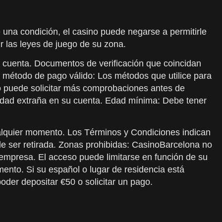
 una condición, el casino puede negarse a permitirle
r las leyes de juego de su zona.
 cuenta. Documentos de verificación que coincidan
n método de pago válido: Los métodos que utilice para
no puede solicitar más comprobaciones antes de
ividad extraña en su cuenta. Edad mínima: Debe tener
alquier momento. Los Términos y Condiciones indican
e ser retirada. Zonas prohibidas: CasinoBarcelona no
 empresa. El acceso puede limitarse en función de su
cumento. Si su español o lugar de residencia está
poder depositar €50 o solicitar un pago.