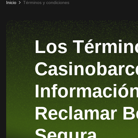
Inicio
Términos y condiciones
Los Términ
Casinobarc
Informació
Reclamar B
Segura