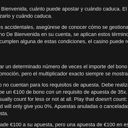
e Bienvenida, cuánto puede apostar y cuándo caduca. E
izarlo y cuándo caduca.
ones accidentales, asegúrese de conocer cómo se gestiona
ono De Bienvenida en su cuenta, se aplican estos términ
cumplen alguna de estas condiciones, el casino puede ret
ar un determinado número de veces el importe del bono (
omoción, pero el multiplicador exacto siempre se mostra
no cuentan para los requisitos de apuesta. Debe realiz
ecibe un €100 de bono con un requisito de apuesta de 35
ally count for less or not at all. Play that doesn't coun
d will only give you 0%. Apuestas anuladas o cancelada
sta.
ade €100 a su apuesta, pero una apuesta de €100 en e