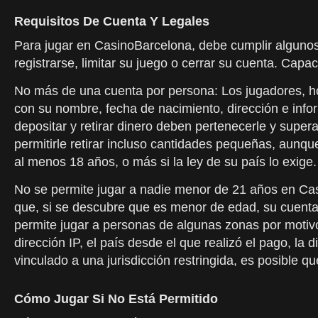
Requisitos De Cuenta Y Legales
Para jugar en CasinoBarcelona, debe cumplir algunos 
registrarse, limitar su juego o cerrar su cuenta. Cap
No más de una cuenta por persona: Los jugadores, ho
con su nombre, fecha de nacimiento, dirección e info
depositar y retirar dinero deben pertenecerle y supe
permitirle retirar incluso cantidades pequeñas, aunq
al menos 18 años, o más si la ley de su país lo exige.
No se permite jugar a nadie menor de 21 años en Ca
que, si se descubre que es menor de edad, su cuenta
permite jugar a personas de algunas zonas por motivo
dirección IP, el país desde el que realizó el pago, la 
vinculado a una jurisdicción restringida, es posible q
Cómo Jugar Si No Está Permitido