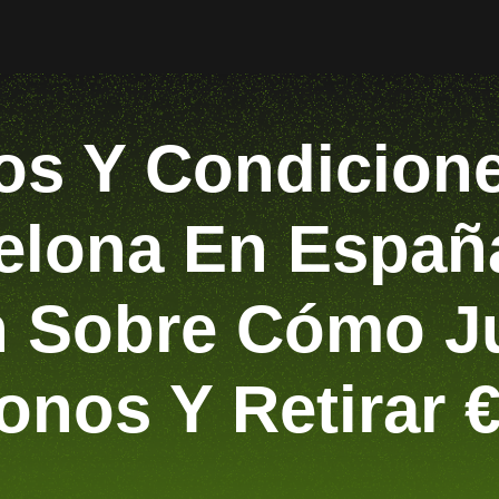
os Y Condicion
elona En Españ
n Sobre Cómo J
onos Y Retirar 