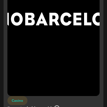
Casino