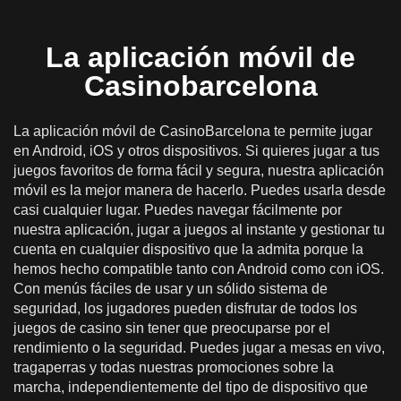
La aplicación móvil de
Casinobarcelona
La aplicación móvil de CasinoBarcelona te permite jugar
en Android, iOS y otros dispositivos. Si quieres jugar a tus
juegos favoritos de forma fácil y segura, nuestra aplicación
móvil es la mejor manera de hacerlo. Puedes usarla desde
casi cualquier lugar. Puedes navegar fácilmente por
nuestra aplicación, jugar a juegos al instante y gestionar tu
cuenta en cualquier dispositivo que la admita porque la
hemos hecho compatible tanto con Android como con iOS.
Con menús fáciles de usar y un sólido sistema de
seguridad, los jugadores pueden disfrutar de todos los
juegos de casino sin tener que preocuparse por el
rendimiento o la seguridad. Puedes jugar a mesas en vivo,
tragaperras y todas nuestras promociones sobre la
marcha, independientemente del tipo de dispositivo que