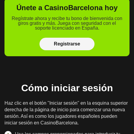
Únete a CasinoBarcelona hoy
Regístrate ahora y recibe tu bono de bienvenida con
giros gratis y más. Juega con seguridad con el
soporte licenciado en España.
Registrarse
Cómo iniciar sesión
Haz clic en el botón "Iniciar sesión" en la esquina superior
derecha de la página de inicio para comenzar una nueva
sesión. Así es como los jugadores españoles pueden
iniciar sesión en CasinoBarcelona.