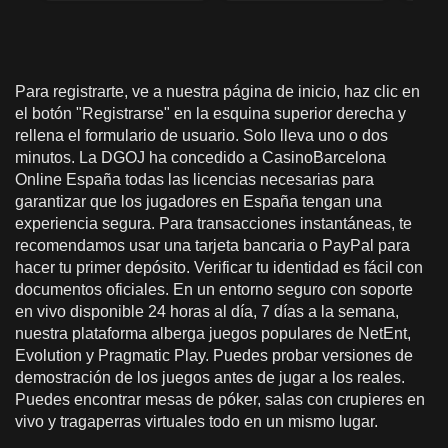
Seguridad en Casinobarcelona
Juego responsable en Casinobarcelona
Cumplimiento de la política de 18+
Para registrarte, ve a nuestra página de inicio, haz clic en
el botón "Registrarse" en la esquina superior derecha y
Guía para visitar el casino físico
rellena el formulario de usuario. Solo lleva uno o dos
Mejores formas de visitar
minutos. La DGOJ ha concedido a CasinoBarcelona
Online España todas las licencias necesarias para
garantizar que los jugadores en España tengan una
experiencia segura. Para transacciones instantáneas, te
recomendamos usar una tarjeta bancaria o PayPal para
hacer tu primer depósito. Verificar tu identidad es fácil con
documentos oficiales. En un entorno seguro con soporte
en vivo disponible 24 horas al día, 7 días a la semana,
nuestra plataforma alberga juegos populares de NetEnt,
Evolution y Pragmatic Play. Puedes probar versiones de
demostración de los juegos antes de jugar a los reales.
Puedes encontrar mesas de póker, salas con crupieres en
vivo y tragaperras virtuales todo en un mismo lugar.