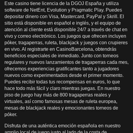
Este casino tiene licencia de la DGOJ España y utiliza
software de NetEnt, Evolution y Pragmatic Play. Puedes
depositar dinero con Visa, Mastercard, PayPal y Skrill. El
sitio está disponible en español e inglés, y el equipo de
atención al cliente está disponible 24/7 a través de chat en
vivo y correo electrónico. Los juegos que ofrecen incluyen
póker, tragaperras, ruleta, blackjack y juegos con crupieres
en vivo. Al registrarte en CasinoBarcelona, obtendrás
beneficios especiales de inmediato. Junto con torneos
regulares y nuevos lanzamientos de tragaperras cada mes,
ofrecemos experiencias gratificantes tanto a jugadores
nuevos como experimentados desde el primer momento.
Puedes recibir todas tus recompensas en euros, lo que
hace todo más fácil y claro mientras juegas. En nuestro
piso de juego hay más de 800 tragaperras reales y
virtuales, así como famosas mesas de ruleta europea,
mesas de blackjack reales y emocionantes torneos de
póker.
Disfruta de una auténtica emoción española en nuestro
amplio local de juego justo al lado de la costa de