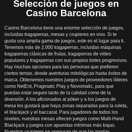
Selección de juegos en
Casino Barcelona
Casino Barcelona tiene una enorme selección de juegos,
incluidas tragaperras, mesas y crupieres en vivo. Si te
gusta una amplia gama de juegos, este es el lugar para ti.
Tenemos más de 2.000 tragaperras, incluidas máquinas
tragaperras clásicas de frutas, tragaperras de vídeo
populares y tragaperras con sus propios botes progresivos.
Hay muchas opciones para las personas que prefieren
ciertos temas, desde aventuras mitológicas hasta éxitos de
marca. Obtenemos nuestros juegos de proveedores líderes
como NetEnt, Pragmatic Play y Novomatic, para que
puedas estar seguro tanto de la calidad como de la
diversión. A los aficionados al póker y a los juegos de
mesa les gustará que haya zonas separadas para la ruleta,
el blackjack y el baccarat. Para jugadores de todos los
niveles, nuestras mesas ofrecen juegos como Multi-Hand
Blackjack y juegos con apuestas mínimas más bajas.
Nuestros crupieres se aseguran de que las rondas