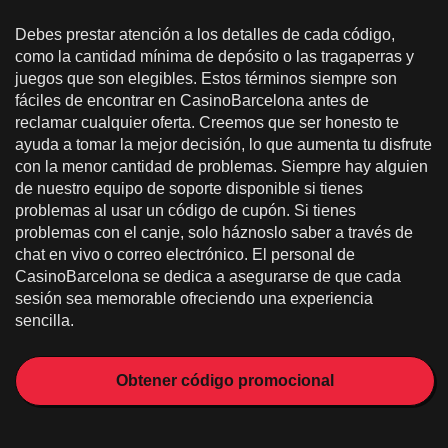
Debes prestar atención a los detalles de cada código,
como la cantidad mínima de depósito o las tragaperras y
juegos que son elegibles. Estos términos siempre son
fáciles de encontrar en CasinoBarcelona antes de
reclamar cualquier oferta. Creemos que ser honesto te
ayuda a tomar la mejor decisión, lo que aumenta tu disfrute
con la menor cantidad de problemas. Siempre hay alguien
de nuestro equipo de soporte disponible si tienes
problemas al usar un código de cupón. Si tienes
problemas con el canje, solo háznoslo saber a través de
chat en vivo o correo electrónico. El personal de
CasinoBarcelona se dedica a asegurarse de que cada
sesión sea memorable ofreciendo una experiencia
sencilla.
Obtener código promocional