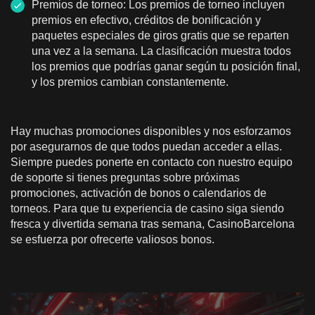
Premios de torneo: Los premios de torneo incluyen
premios en efectivo, créditos de bonificación y
paquetes especiales de giros gratis que se reparten
una vez a la semana. La clasificación muestra todos
los premios que podrías ganar según tu posición final,
y los premios cambian constantemente.
Hay muchas promociones disponibles y nos esforzamos
por asegurarnos de que todos puedan acceder a ellas.
Siempre puedes ponerte en contacto con nuestro equipo
de soporte si tienes preguntas sobre próximas
promociones, activación de bonos o calendarios de
torneos. Para que tu experiencia de casino siga siendo
fresca y divertida semana tras semana, CasinoBarcelona
se esfuerza por ofrecerte valiosos bonos.