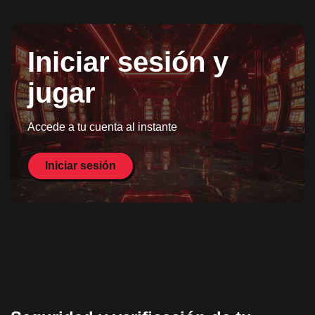
Iniciar sesión y
jugar
Accede a tu cuenta al instante
Iniciar sesión