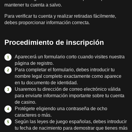
mantener tu cuenta a salvo.
Para verificar tu cuenta y realizar retiradas fácilmente,
debes proporcionar información correcta.
Procedimiento de inscripción
Aparecerá un formulario corto cuando visites nuestra
página de registro.
Para completar el formulario, debes introducir tu
nombre legal completo exactamente como aparece
en tu documento de identidad.
Usaremos tu dirección de correo electrónico válida
para enviarte información importante sobre tu cuenta
de casino.
Protégete eligiendo una contraseña de ocho
caracteres o más.
Según las leyes de juego españolas, debes introducir
tu fecha de nacimiento para demostrar que tienes más