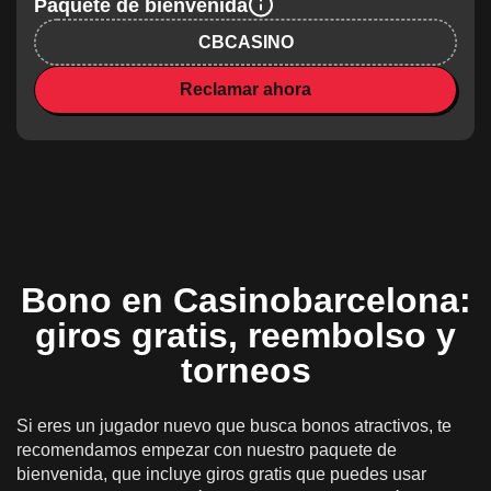
Paquete de bienvenida
CBCASINO
Reclamar ahora
Bono en Casinobarcelona:
giros gratis, reembolso y
torneos
Si eres un jugador nuevo que busca bonos atractivos, te
recomendamos empezar con nuestro paquete de
bienvenida, que incluye giros gratis que puedes usar