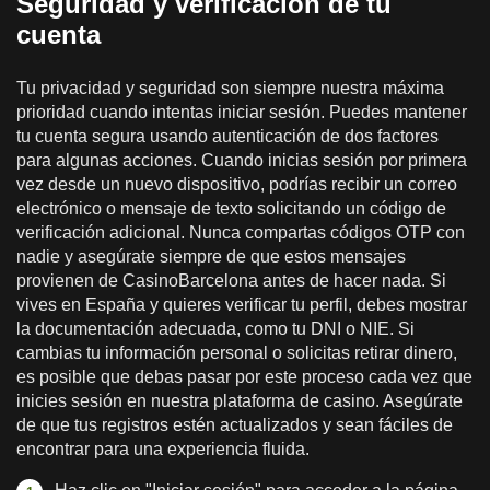
Seguridad y verificación de tu
cuenta
Tu privacidad y seguridad son siempre nuestra máxima
prioridad cuando intentas iniciar sesión. Puedes mantener
tu cuenta segura usando autenticación de dos factores
para algunas acciones. Cuando inicias sesión por primera
vez desde un nuevo dispositivo, podrías recibir un correo
electrónico o mensaje de texto solicitando un código de
verificación adicional. Nunca compartas códigos OTP con
nadie y asegúrate siempre de que estos mensajes
provienen de CasinoBarcelona antes de hacer nada. Si
vives en España y quieres verificar tu perfil, debes mostrar
la documentación adecuada, como tu DNI o NIE. Si
cambias tu información personal o solicitas retirar dinero,
es posible que debas pasar por este proceso cada vez que
inicies sesión en nuestra plataforma de casino. Asegúrate
de que tus registros estén actualizados y sean fáciles de
encontrar para una experiencia fluida.