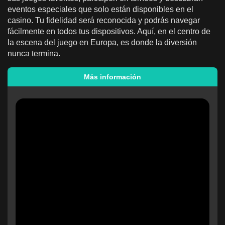
eventos especiales que solo están disponibles en el
casino. Tu fidelidad será reconocida y podrás navegar
fácilmente en todos tus dispositivos. Aquí, en el centro de
la escena del juego en Europa, es donde la diversión
nunca termina.
Más información